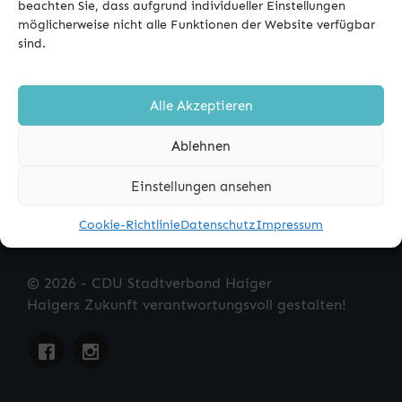
beachten Sie, dass aufgrund individueller Einstellungen
möglicherweise nicht alle Funktionen der Website verfügbar
sind.
JOHANNES WEYEL
BERND SEIPEL
Alle Akzeptieren
Ablehnen
Einstellungen ansehen
Cookie-Richtlinie
Datenschutz
Impressum
© 2026 - CDU Stadtverband Haiger
Haigers Zukunft verantwortungsvoll gestalten!