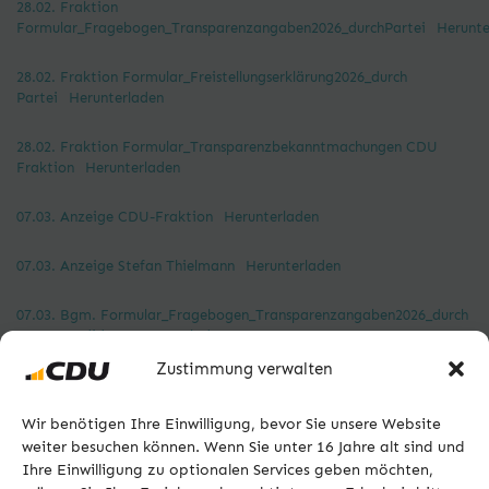
28.02. Fraktion
Formular_Fragebogen_Transparenzangaben2026_durchPartei
Herunte
28.02. Fraktion Formular_Freistellungserklärung2026_durch
Partei
Herunterladen
28.02. Fraktion Formular_Transparenzbekanntmachungen CDU
Fraktion
Herunterladen
07.03. Anzeige CDU-Fraktion
Herunterladen
07.03. Anzeige Stefan Thielmann
Herunterladen
07.03. Bgm. Formular_Fragebogen_Transparenzangaben2026_durch
Bgm. Kandidat
Herunterladen
Zustimmung verwalten
07.03. Bgm. Formular_Freistellungserklärung2026_durch Bgm.
Kandidat
Herunterladen
Wir benötigen Ihre Einwilligung, bevor Sie unsere Website
weiter besuchen können. Wenn Sie unter 16 Jahre alt sind und
07.03. Bgm. Formular_Transparenzbekanntmachungen Stefan
Ihre Einwilligung zu optionalen Services geben möchten,
Thielmann
Herunterladen