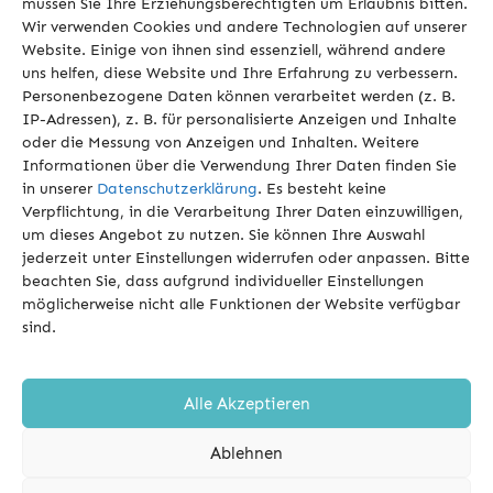
müssen Sie Ihre Erziehungsberechtigten um Erlaubnis bitten.
Wir verwenden Cookies und andere Technologien auf unserer
07.03. Fraktion
Website. Einige von ihnen sind essenziell, während andere
Formular_Fragebogen_Transparenzangaben2026_durchPartei
Herunte
uns helfen, diese Website und Ihre Erfahrung zu verbessern.
Personenbezogene Daten können verarbeitet werden (z. B.
07.03. Fraktion Formular_Freistellungserklärung2026_durch
IP-Adressen), z. B. für personalisierte Anzeigen und Inhalte
Partei
Herunterladen
oder die Messung von Anzeigen und Inhalten. Weitere
Informationen über die Verwendung Ihrer Daten finden Sie
07.03. Fraktion Formular_Transparenzbekanntmachungen CDU
in unserer
Datenschutzerklärung
. Es besteht keine
Fraktion
Herunterladen
Verpflichtung, in die Verarbeitung Ihrer Daten einzuwilligen,
um dieses Angebot zu nutzen. Sie können Ihre Auswahl
14.03. CDU
jederzeit unter Einstellungen widerrufen oder anpassen. Bitte
Formular_Freistellungserklärung2026_durch
Herunterladen
beachten Sie, dass aufgrund individueller Einstellungen
möglicherweise nicht alle Funktionen der Website verfügbar
14.03. CDU
sind.
Formular_Fragebogen_Transparenzangaben2026_durch
Herunterlade
14.03. Bgm. Formular_Freistellungserklärung2026_durch Bgm.
Alle Akzeptieren
Kandidat
Herunterladen
Ablehnen
14.03. Bgm. Formular_Fragebogen_Transparenzangaben2026_durch
Bgm. Kandidat
Herunterladen