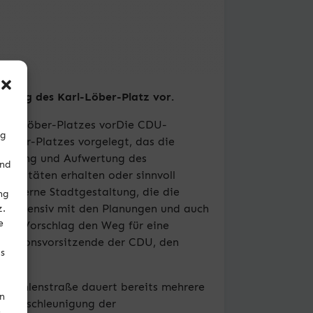
ltung des Karl-Löber-Platz vor.
arl- Löber-Platzes vorDie CDU-
ng
Löber-Platzes vorgelegt, das die
grünung und Aufwertung des
und
apazitäten erhalten oder sinnvoll
moderne Stadtgestaltung, die die
ng
uns intensiv mit den Planungen und auch
z.
e
sem Vorschlag den Weg für eine
raktionsvorsitzende der CDU, den
Es
r Mühlenstraße dauert bereits mehrere
en
ne Beschleunigung der
e