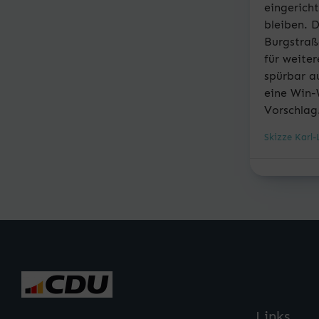
eingerich
bleiben. 
Burgstraß
für weite
spürbar au
eine Win-
Vorschlag
Skizze Karl-
Links