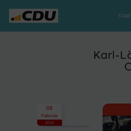
STAR
Karl-L
C
Posted on
05
Februar
2025