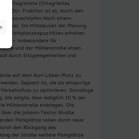
 ISEK-Programms (Integriertes
der CDU- Fraktion ist es, durch den
mal auszuschöpfen.Nach einem
setzbar. Im Mittelpunkt der Planung
en
nden Parkplatzkapazitäten erhalten
ehmer – insbesondere für
brücke und der Mühlenstraße einen
soll durch Sitzgelegenheiten und
fläche auf dem Karl-Löber-Platz zu
werden. Geplant ist, sie als einspurige
Verkehrsfluss zu optimieren. Grundlage
, die zeigte, dass lediglich 10 % der
ie Mühlenstraße einbiegen. Die
t über die Johann-Textor-Straße
lenden Parkplätze sollen durch neue
 Durch den Rückgang des
ang der Straße weitere Parkplätze