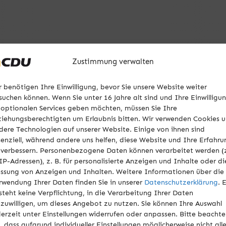
Zustimmung verwalten
fraktion Haiger schlägt Kompromisskonzept für die Gesta
r benötigen Ihre Einwilligung, bevor Sie unsere Website weiter
fraktion Haiger schlägt Konzept für die Gestaltung des K
suchen können. Wenn Sie unter 16 Jahre alt sind und Ihre Einwilligu
Haiger hat ein neues Konzept zur Neugestaltung des Karl- 
 optionalen Services geben möchten, müssen Sie Ihre
 wesentlicher Verkehrsflächen mit einer umfangreichen Be
ziehungsberechtigten um Erlaubnis bitten. Wir verwenden Cookies 
en Raumes verbindet. Gleichzeitig sollen bestehende Parkk
dere Technologien auf unserer Website. Einige von ihnen sind
t werden. Nach Ansicht der CDU-Fraktion gelingt so eine 
senziell, während andere uns helfen, diese Website und Ihre Erfahru
n aller Bürgerinnen und Bürger berücksichtigt.„Wir haben 
 verbessern. Personenbezogene Daten können verarbeitet werden (
 IP-Adressen), z. B. für personalisierte Anzeigen und Inhalte oder di
nden der Bürger auseinandergesetzt und möchten mit die
ssung von Anzeigen und Inhalten. Weitere Informationen über die
Umsetzung ebnen“, erklärt Dr. Rebecca Neuburger-Hees, F
rwendung Ihrer Daten finden Sie in unserer
Datenschutzerklärung
. 
steht keine Verpflichtung, in die Verarbeitung Ihrer Daten
nzuwilligen, um dieses Angebot zu nutzen. Sie können Ihre Auswahl
ssion um die Neugestaltung des Karl-Löber-Platzes und de
derzeit unter Einstellungen widerrufen oder anpassen. Bitte beacht
 Im Mai 2022 hatte die CDU- Fraktion mit einem Antrag ei
e, dass aufgrund individueller Einstellungen möglicherweise nicht all