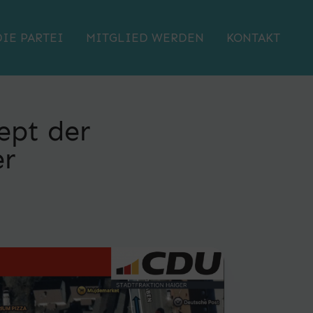
DIE PARTEI
MITGLIED WERDEN
KONTAKT
ept der
er