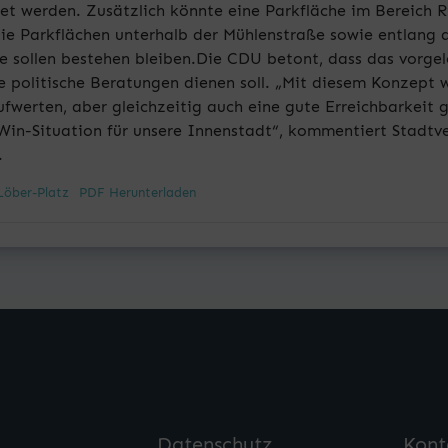
tet werden. Zusätzlich könnte eine Parkfläche im Bereich R
Die Parkflächen unterhalb der Mühlenstraße sowie entlang 
e sollen bestehen bleiben.Die CDU betont, dass das vorge
re politische Beratungen dienen soll. „Mit diesem Konzept
fwerten, aber gleichzeitig auch eine gute Erreichbarkeit g
Win-Situation für unsere Innenstadt“, kommentiert Stadtve
.
Löber-Platz
PDF Herunterladen
Datenschutz
Kont